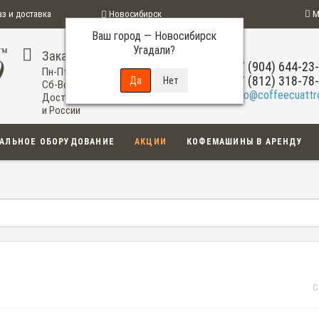
аз и доставка
Новосибирск
М
Ваш город —
Новосибирск
ограмма
Угадали?
Заказ по телефону
+7 (904) 644-23
Пн-Пт: 09:00-20:00
+7 (812) 318-78
Сб-Вс: 11:00-18:00
info@coffeecuattro
Доставка по Новосибирску
и России
АЛЬНОЕ ОБОРУДОВАНИЕ
АКЦИИ
КОФЕМАШИНЫ В АРЕНДУ
С