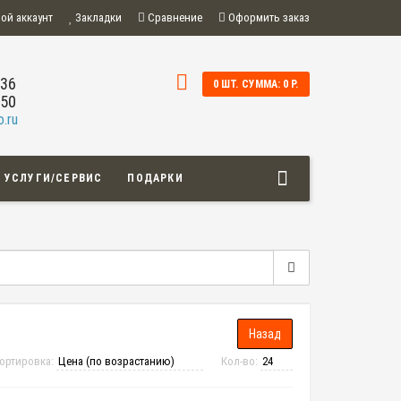
ой аккаунт
Закладки
Сравнение
Оформить заказ
-36
0 ШТ. СУММА: 0 Р.
-50
.ru
УСЛУГИ/СЕРВИС
ПОДАРКИ
ортировка:
Кол-во: