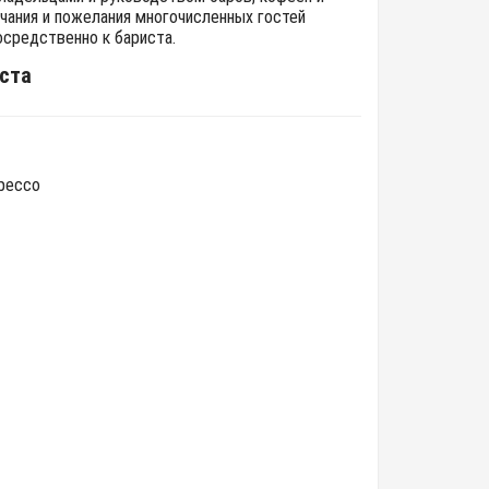
ечания и пожелания многочисленных гостей
осредственно к бариста.
ста
прессо