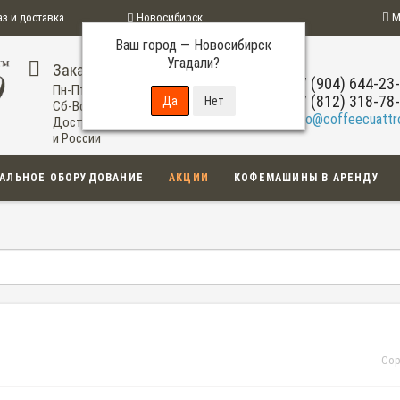
аз и доставка
Новосибирск
М
Ваш город —
Новосибирск
ограмма
Угадали?
Заказ по телефону
+7 (904) 644-23
Пн-Пт: 09:00-20:00
+7 (812) 318-78
Сб-Вс: 11:00-18:00
info@coffeecuattro
Доставка по Новосибирску
и России
АЛЬНОЕ ОБОРУДОВАНИЕ
АКЦИИ
КОФЕМАШИНЫ В АРЕНДУ
Сор