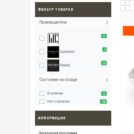
ФИЛЬТР ТОВАРОВ
Производители
27
3
Dammann
24
Newby
Состояние на складе
В наличии
75
Нет в наличии
138
ИНФОРМАЦИЯ
Дисконтная программа