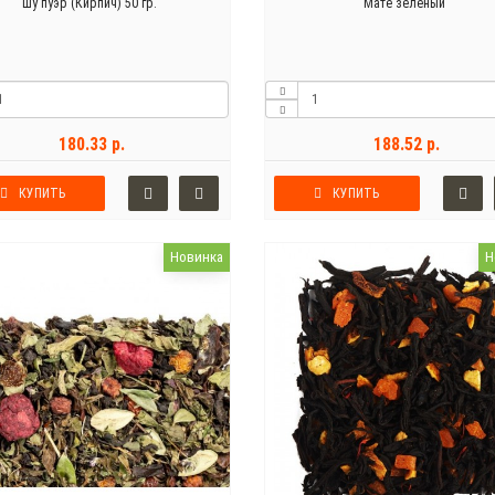
Шу пуэр (Кирпич) 50 гр.
Мате зеленый
180.33 р.
188.52 р.
КУПИТЬ
КУПИТЬ
Новинка
Н