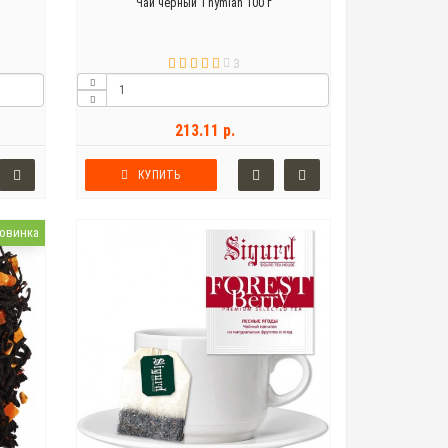
Чай черный Thymian 100 г
3
213.11 р.
КУПИТЬ
овинка