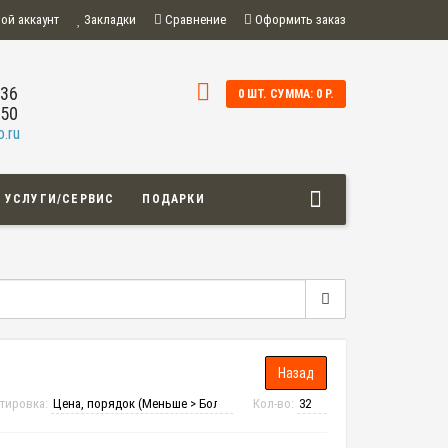
ой аккаунт
Закладки
Сравнение
Оформить заказ
-36
0 ШТ. СУММА: 0 Р.
-50
.ru
УСЛУГИ/СЕРВИС
ПОДАРКИ
тировка:
Кол-во: