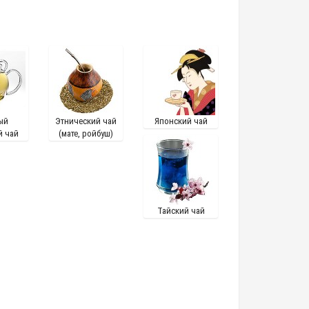
ый
Этнический чай
Японский чай
й чай
(мате, ройбуш)
Тайский чай