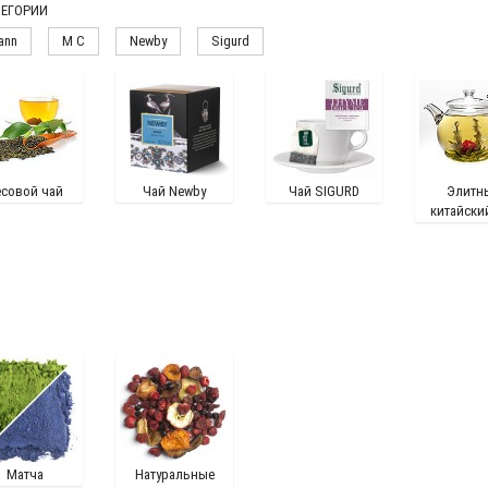
ЕГОРИИ
ann
M C
Newby
Sigurd
есовой чай
Чай Newby
Чай SIGURD
Элитн
китайски
Матча
Натуральные