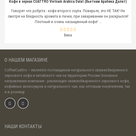
Кофе в зернах CUATTRO Vietnam Arabica Dalat (Вьетнам Арабика Далат)
Говорят что робуста - кофе второго сорта. Поверьте, это НЕ ТАК! Не
смотря на бледность аромата в пачке, при заваривании он раскрылся!
Плотный и очень насыщенный кофе! ...
Вика
О НАШЕМ МАГАЗИНЕ
CoffeeCuattro
– является поставщиком натурального свежеобжаренного
зернового кофе и китайского чая на территории России.Основное
направление компании - реализация свежеобжаренного зернового кофе,
кофейных аксессуаров и натурального чая, как оптовым покупателям, так
и в розницу.
НАШИ КОНТАКТЫ