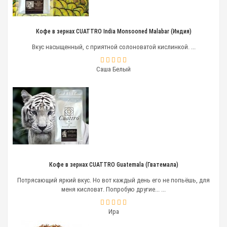
необходимо регулярно проводить
диагностику
кофемашины
, чистку и смазку оборудования. При
необходимости производится замена неисправных
Кофе в зернах CUATTRO India Monsooned Malabar (Индия)
деталей.
Вкус насыщенный, с приятной солоноватой кислинкой. ...
Условно ремонт подразделяется на три вида:
Саша Белый
простой;
средний;
сложный.
К первому относится замена следующих запчастей:
энкодера;
счетчика воды;
корпусных деталей;
внутренних и внешних контактов поддона;
Кофе в зернах CUATTRO Guatemala (Гватемала)
датчика танка воды;
обратного клапана;
Потрясающий яркий вкус. Но вот каждый день его не попьёшь, для
прокладок (уплотнителей), переходников и
меня кисловат. Попробую другие... ...
трубок.
Ира
Средний ремонт включает замену: