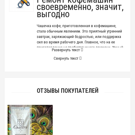
своевременно, значит,
выгодно
Чашечка кофе, приготовленная в кофемашине,
стала обычным явлением. Это приятный утренний
завтрак, заряжающий бодростью, или поддержка
сил во время рабочего дня. Главное, что на ее
приготовление не требуется много времени. Умный
Развернуть текст
аппарат сделает все за считанные минуты. Но у
любой техники есть свой рабочий ресурс, по
Свернуть текст
истечении которого ей нужна помощь
квалифицированного специалиста.
Ремонт кофемашин
не рекомендуется проводить
самостоятельно. Помощь квалифицированного
ОТЗЫВЫ ПОКУПАТЕЛЕЙ
специалиста — единственное, что поможет вернуть
аппарат в рабочее состояние.
Особенности ремонта
кофемашин
Чтобы кофейный аппарат работал бесперебойно,