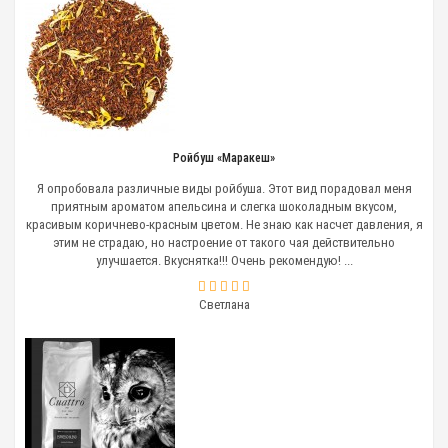
датчиков температуры термоблока и пароблока;
помпы;
трансформатора;
заводного механизма;
двигателя;
заварного механизма;
электромагнитного клапана;
предохранителя термоблока;
узла в сборе;
Ройбуш «Маракеш»
дренажа.
Я опробовала различные виды ройбуша. Этот вид порадовал меня
приятным ароматом апельсина и слегка шоколадным вкусом,
Сложный ремонт — это замена
красивым коричнево-красным цветом. Не знаю как насчет давления, я
этим не страдаю, но настроение от такого чая действительно
термоблока;
улучшается. Вкуснятка!!! Очень рекомендую! ...
пароблока;
платы логики;
дисплея;
Светлана
мультиклапана.
Что приводит к поломке
кофемашины
Длительность эксплуатации кофемашины зависит от
условий ее использования. Если в домашних