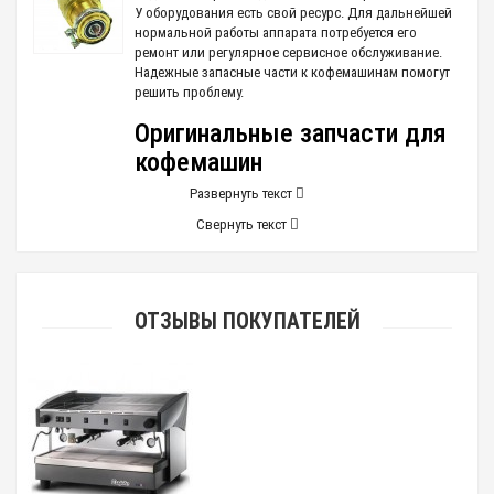
У оборудования есть свой ресурс. Для дальнейшей
нормальной работы аппарата потребуется его
ремонт или регулярное сервисное обслуживание.
Надежные запасные части к кофемашинам помогут
решить проблему.
Оригинальные запчасти для
кофемашин
Развернуть текст
Качество ремонта оборудования для
Свернуть текст
приготовления кофе напрямую
зависит от запчастей, которые
используются при восстановлении.
Использование деталей
сомнительного производства
ОТЗЫВЫ ПОКУПАТЕЛЕЙ
приведет к окончательной поломке
оборудования, исправить которую
простой заменой детали уже не
получится.
Компания
CoffeeCuattro
представляет
авторизованные сервисные центры только
известных компаний: