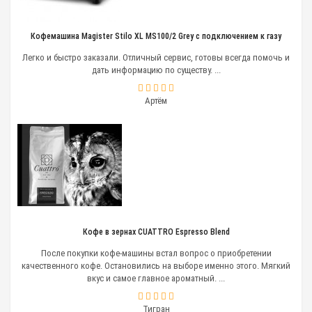
Jura;
Magister;
Кофемашина Magister Stilo XL MS100/2 Grey с подключением к газу
Kaffit;
Saeco;
Легко и быстро заказали. Отличный сервис, готовы всегда помочь и
Mellita.
дать информацию по существу. ...
У нас можно заказать запасные части к
кофемашинам непосредственно от производителя,
Артём
что гарантирует их подлинность и надежность.
ТЭНы, ротационные насосы, электронные платы,
электромагнитные платы и другие комплектующие
мы получаем напрямую от изготовителей
оборудования. Они отлично подходят к
действующим в настоящее время машинам. Простая
замена детали вернет оборудование в строй и
избавит от необходимости покупать новую
дорогостоящую технику.
Кофе в зернах CUATTRO Espresso Blend
В качестве официального представителя компаний
После покупки кофе-машины встал вопрос о приобретении
производителей мы имеем возможность предлагать
качественного кофе. Остановились на выборе именно этого. Мягкий
своим клиентам запасные части к кофемашинам по
вкус и самое главное ароматный. ...
максимально низкой цене. Отсутствие в цепочке
посредников позволяет поддерживать цены на
выгодном для покупателей уровне.
Тигран