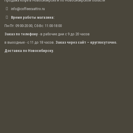
Продажа кофе в Новосибирске и по Новосибирской области
Более подробную информацию о наличии деталей,
info@coffeecuattro.ru
сделать заказа на поставку запчастей или заказать
сервисное обслуживание можно связавшись с нашими
Время работы магазина:
менеджерами.
Пн-Пт: 09:00-20:00, Сб-Вс: 11:00-18:00
Заказ по телефону
- в рабочие дни с 9 до 20 часов
в выходные - с 11 до 18 часов.
Заказ через сайт – круглосуточно.
Доставка по Новосибирску.