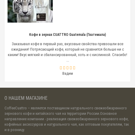
Кофе в зернах CUATTRO Guatemala (Гватемала)
Заказывал кофе в первый раз, вкусовые свойства превзошли все
ожидания! Потрясающий кофе, который не сравнится больше ни с
каким! Вкус мягкий и сбалансированный, хоть и с кислинкой. Спасибо!
...
Вадим
О НАШЕМ МАГАЗИНЕ
CoffeeCuattro
– является поставщиком натурального свежеобжаренного
зернового кофе и китайского чая на территории России.Основное
направление компании - реализация свежеобжаренного зернового кофе,
кофейных аксессуаров и натурального чая, как оптовым покупателям, так
и в розницу.