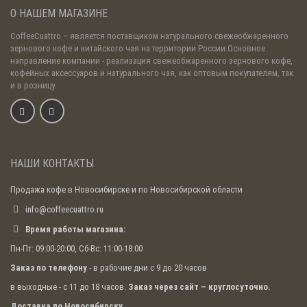
О НАШЕМ МАГАЗИНЕ
CoffeeCuattro
– является поставщиком натурального свежеобжаренного
зернового кофе и китайского чая на территории России.Основное
направление компании - реализация свежеобжаренного зернового кофе,
кофейных аксессуаров и натурального чая, как оптовым покупателям, так
и в розницу.
НАШИ КОНТАКТЫ
Продажа кофе в Новосибирске и по Новосибирской области
info@coffeecuattro.ru
Время работы магазина:
Пн-Пт: 09:00-20:00, Сб-Вс: 11:00-18:00
Заказ по телефону
- в рабочие дни с 9 до 20 часов
в выходные - с 11 до 18 часов.
Заказ через сайт – круглосуточно.
Доставка по Новосибирску.